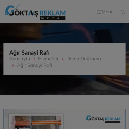
Menu
Ağır Sanayi Rafı
Anasayfa
Hizmetler
Demir Doğrama
Ağır Sanayi Rafı