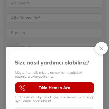
No
country
selected
Size nasıl yardımcı olabiliriz?
Müşteri temsilcimize ulaşmak için aşağıdaki
butonlara tıklayabilirsiniz.
KVKK Aydınlatma Metni
'ni okudum ve kabul
Tıkla Hemen Ara
ediyorum.
Gönder
Hızlı teklif ve bilgi almak için, bize hemen whatsapp
uygulamasından ulaşın!