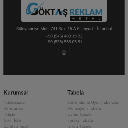
Süleymaniye Mah. 741 Sok. 15 A Esenyurt - İstanbul
+90 (545) 488 19 22
+90 (535) 558 05 81
Kurumsal
Tabela
Hakkımızda
Yönlendirme Uyarı Tabelaları
Referanslar
Alüminyum Tabela
İletişim
Oyma Tabela
Teklif İste
Foreks Tabela
Ücretsiz Keşif
Işıksız Tabela